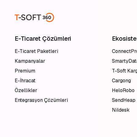
E-Ticaret Çözümleri
Ekosist
E-Ticaret Paketleri
ConnectPr
Kampanyalar
SmartyDat
Premium
T-Soft Kar
E-İhracat
Cargong
Özellikler
HeloRobo
Entegrasyon Çözümleri
SendHeap
Nildesk