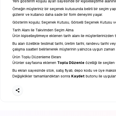
Yeni gösterim koşulu ayarı sayesinde bir kişiselleştirme alanının
Örneğin müşteriniz bir seçenek kutusunda belirli bir seçim yapt
gizlenir ve kullanıcı daha sade bir form deneyimi yaşar.
Gösterim koşulu; Seçenek Kutusu, Görselli Seçenek Kutusu ve 
Tarih Alanı ile Takvimden Seçim Alma
Ürün kişiselleştirmeye eklenen tarih alanı ile müşterilerinizden 
Bu alan özellikle teslimat tarihi, üretim tarihi, randevu tarihi vey
çalışma saatleri belirlenerek müşterinin yalnızca uygun zaman 
Ürün Toplu Düzenleme Ekranı
Ürünler sayfasına eklenen
Toplu Düzenle
özelliği ile seçilen
Bu ekran sayesinde stok, satış fiyatı, depo kodu ve üye maksimum
Değişiklikler tamamlandıktan sonra
Kaydet
butonu ile uygulanı
Paylaş