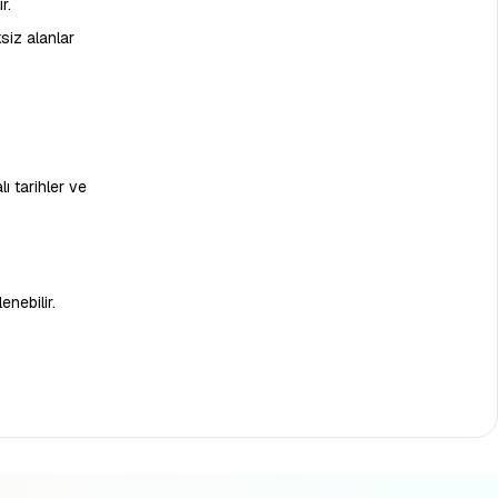
r.
siz alanlar
lı tarihler ve
enebilir.