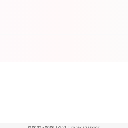
KON VADİSİ
©
2003 - 2026
T-Soft. Tüm hakları saklıdır.