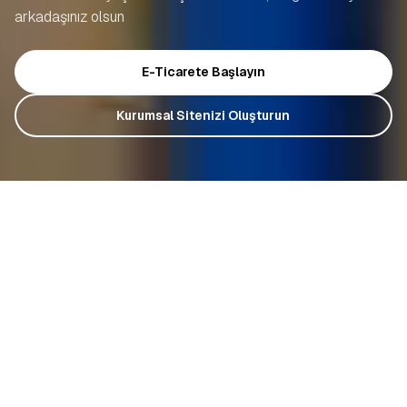
arkadaşınız olsun
E-Ticarete Başlayın
Kurumsal Sitenizi Oluşturun
All You Need For
E-Commerce
is
in
T-Soft 360
!
We’re here to support you with our most
comprehensive solutions and experienced team on
your journey to launch your online store, acquire
customers, and sell globally.
Start E-Commerce
All References