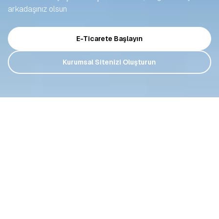
arkadaşınız olsun
E-Ticarete Başlayın
Kurumsal Sitenizi Oluşturun
All You Need For
E-Commerce
is
in
T-Soft 360
!
We’re here to support you with our most
comprehensive solutions and experienced team on
your journey to launch your online store, acquire
customers, and sell globally.
Start E-Commerce
All References