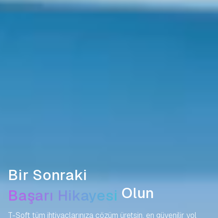
Bir Sonraki
Başarı Hikayesi
Olun
T-Soft tüm ihtiyaçlarınıza çözüm üretsin,
en güvenilir yol